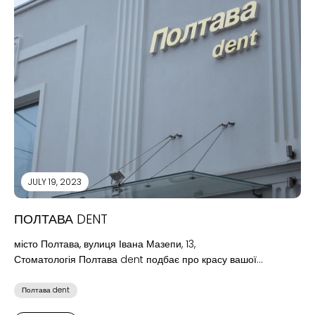
JULY 19, 2023
ПОЛТАВА DENT
місто Полтава, вулиця Івана Мазепи, 13,
Стоматологія Полтава dent подбає про красу вашої
усмішки! Полтава dent зібрали команду найкращих
фахівців з основних напрямків...
Полтава dent