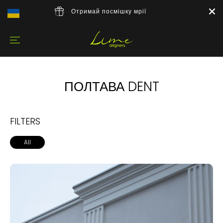
Отримай посмішку мрії
Українська
▼
ПОЛТАВА DENT
FILTERS
All