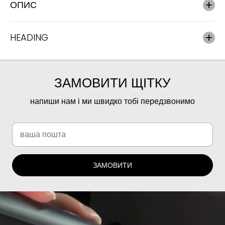
ОПИС
Н
А
HEADING
ЗАМОВИТИ ЩІТКУ
напиши нам і ми швидко тобі передзвонимо
ЗАМОВИТИ