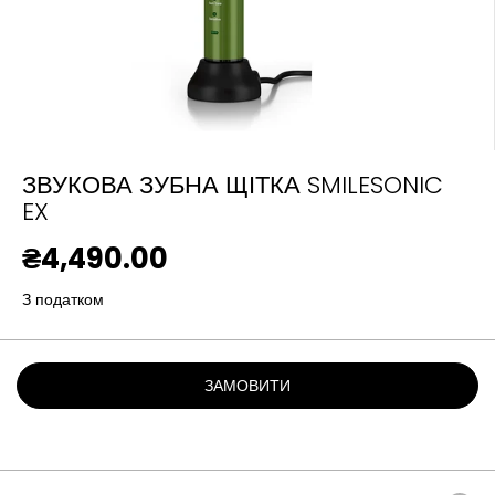
ЗВУКОВА ЗУБНА ЩІТКА SMILESONIC
EX
₴4,490.00
З
В
З податком
И
Ч
А
ЗАМОВИТИ
Й
Н
А
Ц
І